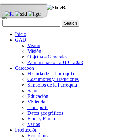
Inicio
GAD
Visión
Misión
Objetivos Generales
Administracion 2019 - 2023
Carcabon
Historia de la Parroquia
Costumbres y Tradiciones
Simbolos de la Parroquia
Salud
Educación
Vivienda
Transporte
Datos geográficos
Flora y Fauna
Varios
Producción
Económica