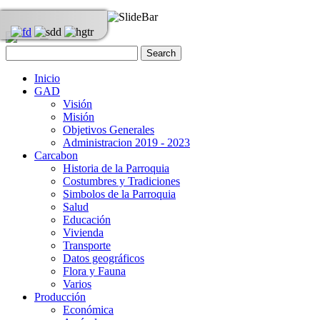
Inicio
GAD
Visión
Misión
Objetivos Generales
Administracion 2019 - 2023
Carcabon
Historia de la Parroquia
Costumbres y Tradiciones
Simbolos de la Parroquia
Salud
Educación
Vivienda
Transporte
Datos geográficos
Flora y Fauna
Varios
Producción
Económica