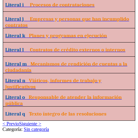
Literal i
Procesos de contrataciones
Literal j
Empresas y personas que han incumplido
contratos
Literal k
Planes y programas en ejecución
Literal l
Contratos de crédito externos o internos
Literal m
Mecanismos de rendición de cuentas a la
ciudadanía
Literal n
Viáticos, informes de trabajo y
justificativos
Literal o
Responsable de atender la información
pública
Literal q
Texto íntegro de las resoluciones
< Previo
Siguiente >
Categoría:
Sin categoría