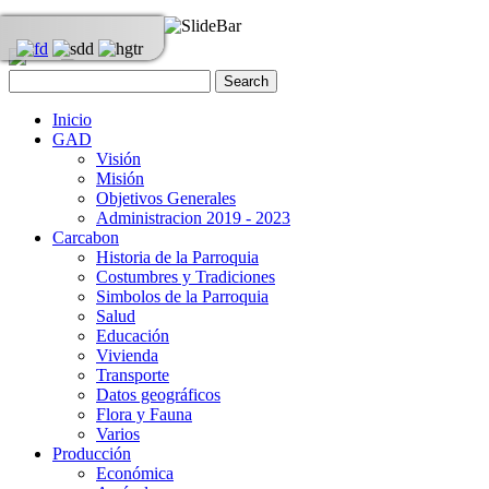
Inicio
GAD
Visión
Misión
Objetivos Generales
Administracion 2019 - 2023
Carcabon
Historia de la Parroquia
Costumbres y Tradiciones
Simbolos de la Parroquia
Salud
Educación
Vivienda
Transporte
Datos geográficos
Flora y Fauna
Varios
Producción
Económica