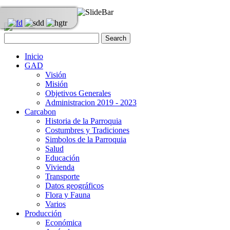
Inicio
GAD
Visión
Misión
Objetivos Generales
Administracion 2019 - 2023
Carcabon
Historia de la Parroquia
Costumbres y Tradiciones
Simbolos de la Parroquia
Salud
Educación
Vivienda
Transporte
Datos geográficos
Flora y Fauna
Varios
Producción
Económica